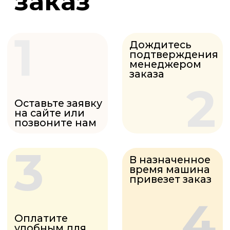
БРУСОК
СТРОГАННЫЙ
2
от 730₽ м
ИМИТАЦИЯ
БРУСА
2
от 520₽ м