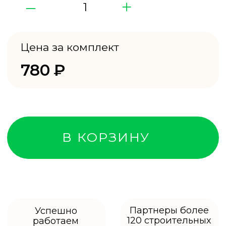
производство,
покупателям
заводские цены
за объем
Характеристики
Вес куба
500-600 кг
Влажность
12-14%
Порода дерева
Хвоя (ель, сосна)
Страна-
Россия
производитель
Описание
ОСП плита — это
востребованный стройматериал,