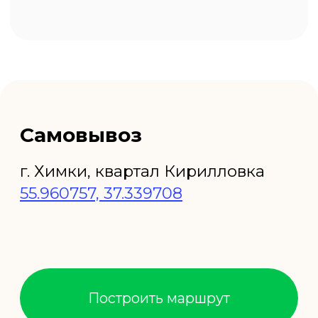
+7 (495) 923-53-03
+7 (968) 444-45-70
ОСП плита от
производителя
Для удобства наших клиентов мы
предлагаем услугу заказа ОСП плиты с
доставкой. Это не только экономит ваше
время, но и гарантирует, что материал
будет доставлен в целости и сохранности
прямо на строительную площадку. Вы
можете быть уверены в надежности и
оперативности нашей доставки.
Где купить ОСП плиту
в Москве?
Если вы ищете, где купить ОСП плиту в