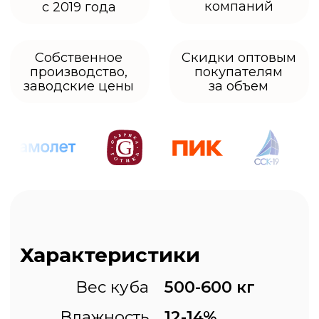
который активно применяется
в жилых и нежилых помещениях.
Состоит из нескольких слоев,
изготовленных из щепок
преимущественно хвойных
пород деревьев, склеенных
между собой. Обладает такими
особенностями
и преимуществами: высокая
прочность, устойчивость
к воздействию влаги и процесса
гниения, легкий монтаж. Часто
применяется в качестве обшивки
припотолочного пространства,
а также основы чернового пола.
Иногда для возведения
временных сооружений.