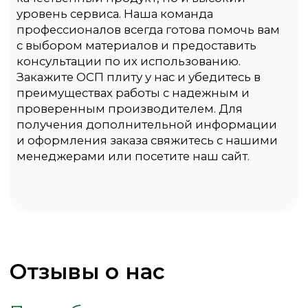
Как оформить
заказ
1
Дождитесь
подтверждения
менеджером
заказа
2
Оставьте заявку
на сайте или
позвоните нам
3
В назначенное
время машина
привезет заказ
4
Оплатите
удобным для