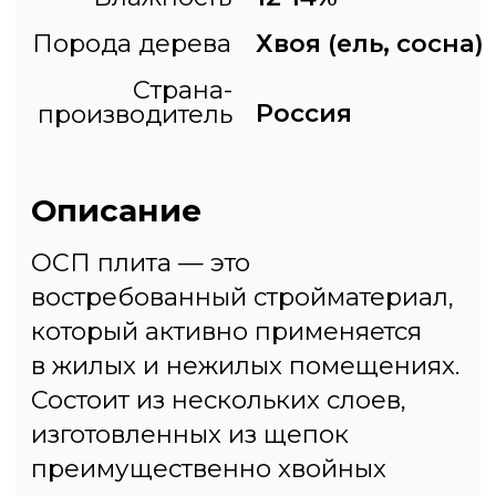
Самовывоз
г. Химки, квартал Кирилловка
55.960757, 37.339708
Построить маршрут
Заказать доставку
1. Строительный рынок