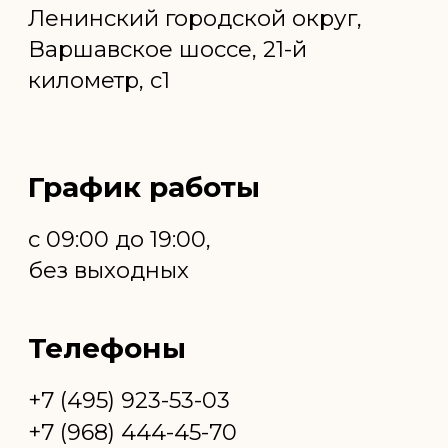
выбором для использования в каркасном
строительстве, обшивке стен и потолков, а
также при создании несущих конструкций.
Благодаря специальной технологии
производства, ОСП плита обладает
высокой влагостойкостью и
долговечностью.
Цены на ОСП плиту в
Москве: доступные
предложения для каждого
Цены на ОСП плиту в Москве варьируются
в зависимости от производителя и качества
материала. Наша компания предлагает
конкурентоспособные цены, сочетая их с
высоким качеством продукции. Мы
постоянно работаем над улучшением
наших предложений, чтобы сделать их
максимально выгодными для наших
клиентов.
Почему стоит выбрать нас?
Выбирая нас в качестве поставщика ОСП
плиты, вы получаете не только
качественный продукт, но и высокий