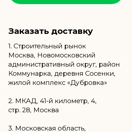
Москве, наша компания готова предложить
вам широкий ассортимент продукции по
конкурентоспособным ценам. Мы
предоставляем качественные материалы,
прошедшие строгий контроль и
соответствующие всем необходимым
стандартам безопасности и экологичности.
Заказать ОСП плиту с
доставкой: удобство и
экономия времени
В современном строительстве ОСП плита
(ориентированно-стружечная плита)
занимает одно из ведущих мест благодаря
своим уникальным свойствам и
универсальности применения. Наша
компания, как ведущий производитель
ОСП плиты, предлагает
высококачественные материалы, которые
идеально подходят для различных
строительных нужд.
Преимущества ОСП плиты
ОСП плита отличается высокой прочностью
и устойчивостью к механическим
повреждениям. Это делает её отличным