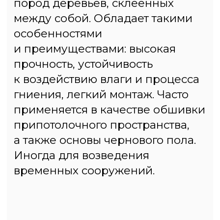
Москва, Новомосковский
административный округ, район
Коммунарка, деревня Сосенки,
жилой комплекс «Дубровка»
2. МКАД, 41-й километр, 4,
стр. 28, Москва
3. Московская область,
Ленинский городской округ,
Варшавское шоссе, 21-й
километр, с1
График работы
с 09:00 до 19:00,
без выходных
Телефоны