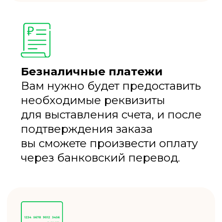
ДОСКА
ОСИНЫ
от 869₽ шт.
БРУС
ОБРЕЗНОЙ
от 1488₽ шт.