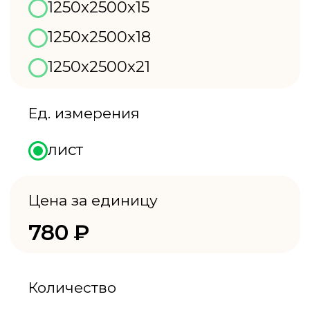
Количество
–
+
Цена за комплект
780
₽
В КОРЗИНУ
Партнеры более
Успешно
120 строительных
работаем
компаний
с 2019 года
Собственное
Скидки оптовым