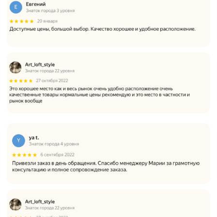
4
Оплатите
удобным для
вас способом
Доставка
от 2500₽