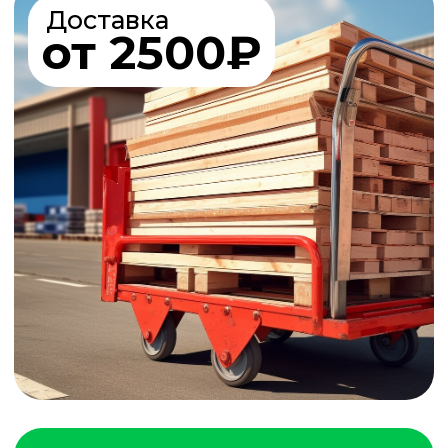
БРУСОК
ОБРЕЗНОЙ
от 87₽ шт.
БРУСОК
СТРОГАННЫЙ
2
от 730₽ м