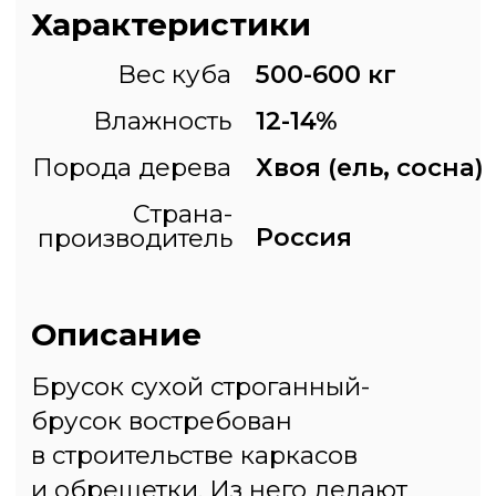
Самовывоз
г. Химки, квартал Кирилловка
55.960757, 37.339708
Построить маршрут
Заказать доставку
1. Строительный рынок
Москва, Новомосковский