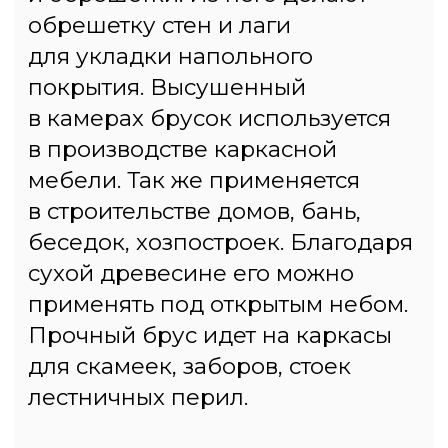
административный округ, район
Коммунарка, деревня Сосенки,
жилой комплекс «Дубровка»
2. МКАД, 41-й километр, 4,
стр. 28, Москва
3. Московская область,
Ленинский городской округ,
Варшавское шоссе, 21-й
километр, с1
График работы
с 09:00 до 19:00,
без выходных
Телефоны