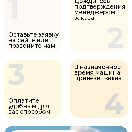
БРУС
ОБРЕЗНОЙ
от 1488₽ шт.
БРУС
СТРОГАННЫЙ
от 75₽ шт.