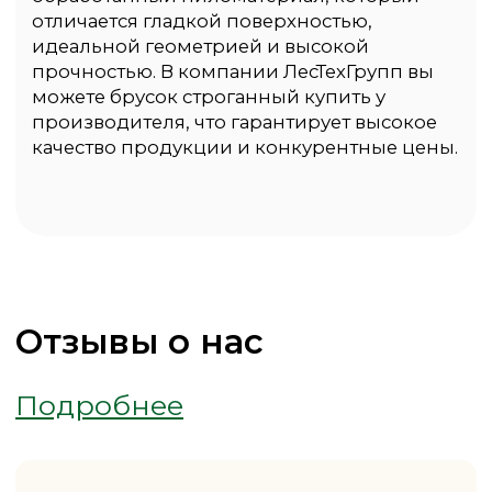
или в ближайшем отделении
банка.
Как оформить
заказ
1
Дождитесь
подтверждения
менеджером
заказа
2
Оставьте заявку
на сайте или
позвоните нам
3
В назначенное
время машина
привезет заказ