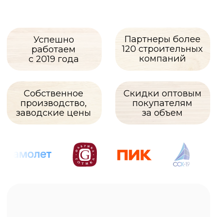
Описание
Брусок сухой строганный-
брусок востребован
в строительстве каркасов
и обрешетки. Из него делают
обрешетку стен и лаги
для укладки напольного
покрытия. Высушенный
в камерах брусок используется
в производстве каркасной
мебели. Так же применяется
в строительстве домов, бань,
беседок, хозпостроек. Благодаря
сухой древесине его можно
применять под открытым небом.
Прочный брус идет на каркасы
для скамеек, заборов, стоек
лестничных перил.