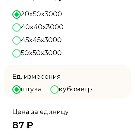
Цена за единицу
87
₽
3
Количество
шт. в м
0
–
+
Цена за комплект
87
₽
В КОРЗИНУ
Партнеры более
Успешно