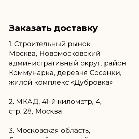
строганный. Купить
недорого в Москве
Цены на брусок строганный в нашей
компании приятно удивят вас своей
доступностью. Мы предлагаем
оптимальное соотношение цены и
качества, что делает нашу продукцию
привлекательной для широкого круга
клиентов. Благодаря собственному
производству и строгому контролю на
каждом этапе, мы гарантируем, что вы
получаете только лучший материал для
своих проектов.
Особенности и применение строганного
бруска делают его универсальным
строительным материалом. Он идеально
подходит для внутренней и внешней
отделки, изготовления мебели, создания
каркасных конструкций и других
строительных задач. Гладкая поверхность
строганного бруска обеспечивает не только
эстетичный внешний вид, но и упрощает
процесс его дальнейшей обработки и
монтажа.
Заказать доставку бруска