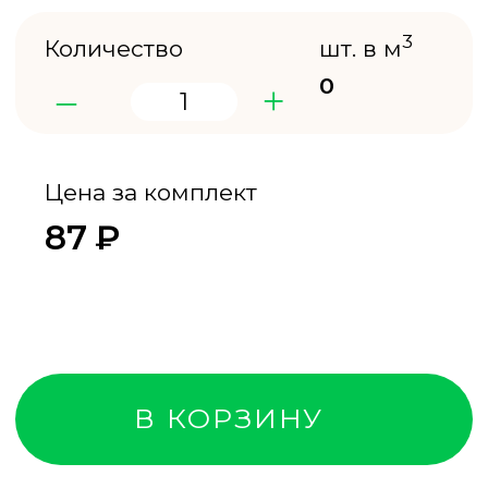
120 строительных
работаем
компаний
с 2019 года
Собственное
Скидки оптовым
производство,
покупателям
заводские цены
за объем
Характеристики
Вес куба
500-600 кг
Влажность
12-14%
Порода дерева
Хвоя (ель, сосна)
Страна-
Россия
производитель