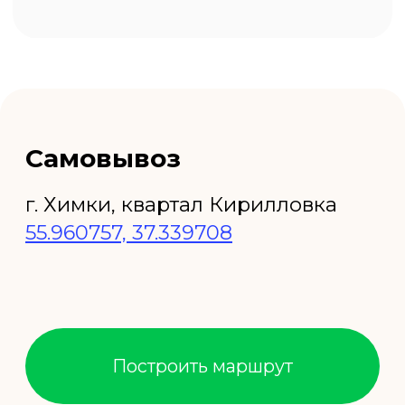
+7 (495) 923-53-03
+7 (968) 444-45-70
Брусок строганный от
производителя в Москве
Одним из основных преимуществ нашей
компании является возможность заказать
доставку бруска строганного в Москве и
Московской области. Мы обеспечиваем
быструю и надежную доставку, что
позволяет нашим клиентам получать
необходимый материал в кратчайшие
сроки. Наша логистическая служба работает
оперативно и эффективно, чтобы вы могли
приступить к строительным или
ремонтным работам без задержек.
Цены на брусок