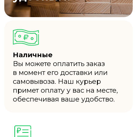
Пиломатериал,
изготовленный
по ГОСТу
Доставка
по Москве
и области
Каталог
от 78₽ шт.