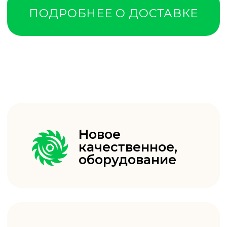
ИМИТАЦИЯ
БРУСА
2
от 520₽ м
(В УПАКОВКЕ 10ШТ)
ЕВРОВАГОНКА
2
от 580₽ м