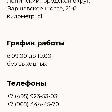
строганного в Москве
Если вы ищете качественный
строительный материал, который сочетает
в себе эстетичность и практичность, то
брусок строганный станет отличным
выбором. Строганный брусок — это
обработанный пиломатериал, который
отличается гладкой поверхностью,
идеальной геометрией и высокой
прочностью. В компании ЛесТехГрупп вы
можете брусок строганный купить у
производителя, что гарантирует высокое
качество продукции и конкурентные цены.
Отзывы о нас
Подробнее