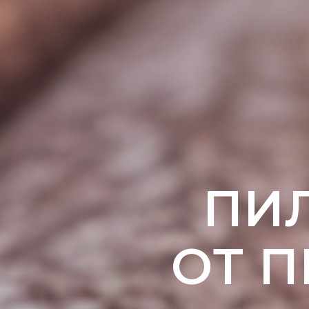
ПИ
ОТ 